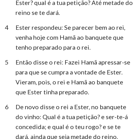
Ester? qual é a tua petição? Até metade do
Habacuque
Sofonias
reino se te dará.
Ageu
Zacarias
4
Ester respondeu: Se parecer bem ao rei,
Malaquias
venha hoje com Hamã ao banquete que
tenho preparado para o rei.
5
Então disse o rei: Fazei Hamã apressar-se
para que se cumpra a vontade de Ester.
Vieram, pois, o rei e Hamã ao banquete
que Ester tinha preparado.
6
De novo disse o rei a Ester, no banquete
do vinho: Qual é a tua petição? e ser-te-á
concedida; e qual é o teu rogo? e se te
dará, ainda que seja metade do reino.