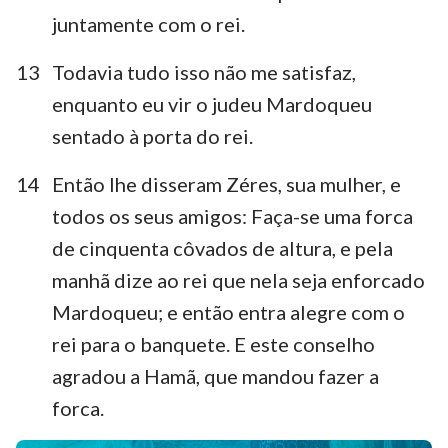
1
2
3
4
5
6
7
juntamente com o rei.
8
9
10
13
Todavia tudo isso não me satisfaz,
enquanto eu vir o judeu Mardoqueu
sentado à porta do rei.
14
Então lhe disseram Zéres, sua mulher, e
todos os seus amigos: Faça-se uma forca
de cinquenta côvados de altura, e pela
manhã dize ao rei que nela seja enforcado
Mardoqueu; e então entra alegre com o
rei para o banquete. E este conselho
agradou a Hamã, que mandou fazer a
forca.