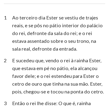
Esdras
Neemias
Ester
Jó
1
Ao terceiro dia Ester se vestiu de trajes
reais, e se pôs no pátio interior do palácio
Salmos
Provérbios
do rei, defronte da sala do rei; e o rei
Eclesiastes
Cânticos
estava assentado sobre o seu trono, na
sala real, defronte da entrada.
Isaías
Jeremias
Lamentações
Ezequiel
2
E sucedeu que, vendo o rei à rainha Ester,
que estava em pé no pátio, ela alcançou
Daniel
Oséias
favor dele; e o rei estendeu para Ester o
Joel
Amós
cetro de ouro que tinha na sua mão. Ester,
pois, chegou-se e tocou na ponta do cetro.
Obadias
Jonas
Miquéias
Naum
3
Então o rei lhe disse: O que é, rainha