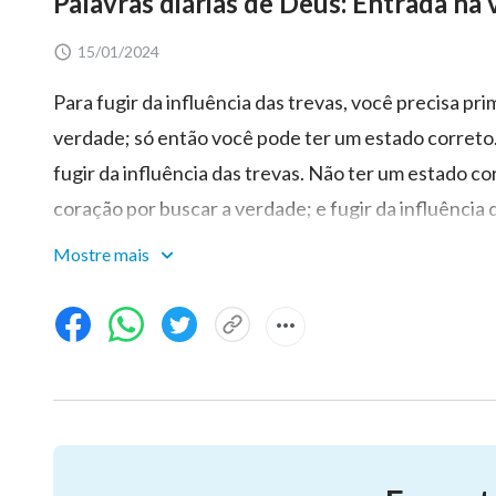
Palavras diárias de Deus: Entrada na 
15/01/2024
Para fugir da influência das trevas, você precisa pri
verdade; só então você pode ter um estado correto.
fugir da influência das trevas. Não ter um estado co
coração por buscar a verdade; e fugir da influência 
base da fuga do homem das influências tenebrosas 
Mostre mais
Minhas palavras não serão capazes de fugir das amar
correto é viver sob a orientação das
palavras de De
estado de buscar a verdade, viver na realidade de 
em um estado de amar a Deus genuinamente. Aquele
se transformarão lentamente conforme entrarem n
conforme a obra prossegue mais fundo; e, no fim, 
Deus e que amam a Deus genuinamente. Aqueles que