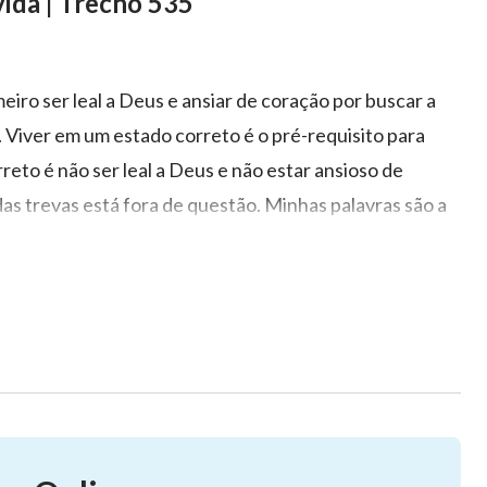
vida | Trecho 535
meiro ser leal a Deus e ansiar de coração por buscar a
 Viver em um estado correto é o pré-requisito para
rreto é não ser leal a Deus e não estar ansioso de
das trevas está fora de questão. Minhas palavras são a
e as pessoas que não podem praticar de acordo com as
ras da influência das trevas. Viver em um estado
us
, viver em um estado de lealdade a Deus, viver em um
despender-se sinceramente pela causa de Deus e viver
s que vivem nesses estados e dentro dessa realidade
a profundidade da verdade e se transformarão
certamente se tornarão pessoas que são ganhas por
 fugiram da influência das trevas podem