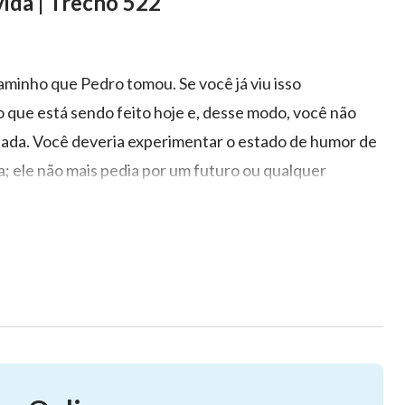
vida | Trecho 522
aminho que Pedro tomou. Se você já viu isso
 que está sendo feito hoje e, desse modo, você não
nada. Você deveria experimentar o estado de humor de
a; ele não mais pedia por um futuro ou qualquer
 a fortuna do mundo, mas somente buscava viver uma
or de Deus e dedicar o que ele tinha guardado de mais
em seu coração. Ele frequentemente orava a Jesus com
uma vez, mas eu não amei Você de verdade. Apesar de
i Você com um coração verdadeiro. Eu somente Você
nunca amei Você nem tive uma fé verdadeira em você”.
 constantemente encorajado pelas palavras de Jesus e
m período de experiência, Jesus o testou, provocando-o