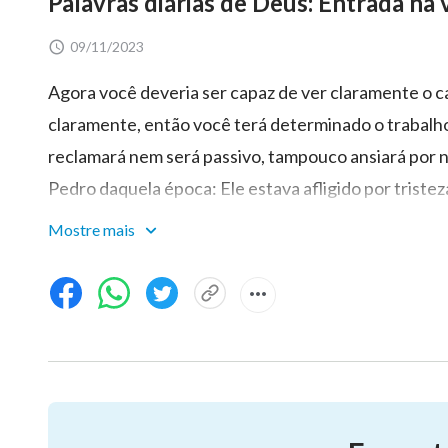
Palavras diárias de Deus: Entrada na 
09/11/2023
Agora você deveria ser capaz de ver claramente o c
claramente, então você terá determinado o trabalho
reclamará nem será passivo, tampouco ansiará por 
Pedro daquela época: Ele estava afligido por tristez
bênção. Ele não buscava lucro, felicidade, fama ou
Mostre mais
viva mais significativa, que era pagar de volta o am
precioso para Deus. Então, ele estaria satisfeito 
estas palavras: “Senhor
Jesus Cristo
, eu amei Você 
eu ter dito que eu tinha fé em Você, eu nunca ame
admirava, adorava Você, sentia falta de Você, mas 
Ele sempre orava para fazer sua resolução, ele era
as convertia em motivação. Mais tarde, depois de u