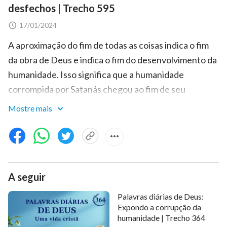
desfechos | Trecho 595
17/01/2024
A aproximação do fim de todas as coisas indica o fim
da obra de Deus e indica o fim do desenvolvimento da
humanidade. Isso significa que a humanidade
corrompida por Satanás chegou ao fim de seu
desenvolvimento, e que os descendentes de Adão e
Mostre mais
Eva se propagaram para seus respectivos fins.
Também significa que é impossível para esse nível de
humanidade, corrompida por Satanás, continuar a se
desenvolver. No começo, Adão e Eva não tinham sido
A seguir
corrompidos, mas o Adão e a Eva que foram expulsos
do Jardim do Éden foram corrompidos por Satanás.
Palavras diárias de Deus:
Quando Deus e o homem entrarem juntos no
Expondo a corrupção da
humanidade | Trecho 364
descanso, Adão e Eva — expulsos do Jardim do Éden