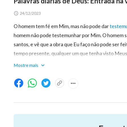
Palavras diárias de Deus: Entrada na 
24/12/2023
O homem tem fé em Mim, mas não pode dar
testem
homem não pode testemunhar por Mim. O homem só 
santos, e vê que a obra que Eu faço não pode ser f
tempo presente, qualquer um que tenha visto Meus 
curiosidade a Meu respeito, no entanto, nenhuma b
Mostre mais
testemunho de Mim. Somente o Meu Pai testemunho
todas as criaturas. Se não, independentemente de 
Senhor da criação, porque o homem só sabe tomar e
homem Me conhece apenas porque Eu sou inocente 
explicar numerosos mistérios, porque estou acima 
No entanto, poucos são aqueles que creem que Eu so
homem não sabe por que tem fé em Mim; ele não con