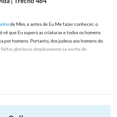
vida | Trecho 464
unho
de Mim, e antes de Eu Me fazer conhecer, o
vê que Eu supero as criaturas e todos os homens
eita por homens. Portanto, dos judeus aos homens do
feitos gloriosos simplesmente se enche de
oca de nenhuma criatura seria capaz de dar
u de Mim; Ele criou um caminho para Mim entre
como Eu operasse, o homem nunca saberia que Eu sou o
 não tem fé em Mim por causa da Minha obra. O
e não sou, em parte alguma, pecador, porque posso
da multidão ou porque o homem lucrou muito Comigo
u o Senhor da criação. É por isso que Eu digo que o
hece o motivo ou o significado de ter fé em Mim. A