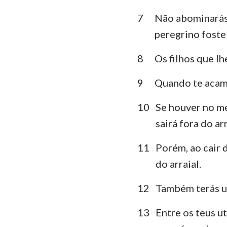
7
Não abominarás 
Lamentações
peregrino foste 
Daniel
8
Os filhos que l
Joel
9
Quando te acamp
Obadias
10
Se houver no me
Miquéias
sairá fora do ar
Habacuque
11
Porém, ao cair d
Ageu
do arraial.
Malaquias
12
Também terás um
13
Entre os teus ut