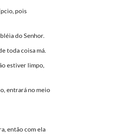
pcio, pois
das
bléia do Senhor.
de toda coisa má.
o estiver limpo,
to, entrará no meio
ra, então com ela