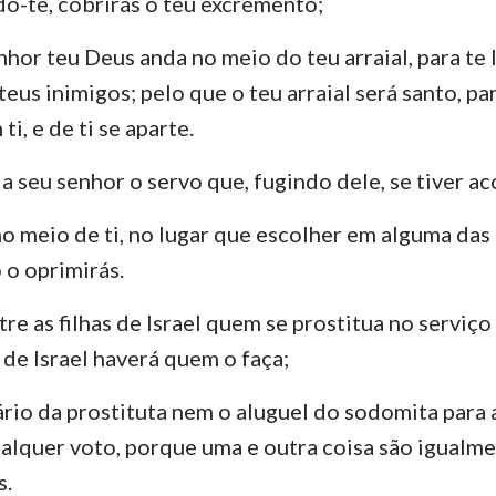
ndo-te, cobrirás o teu excremento;
or teu Deus anda no meio do teu arraial, para te li
 teus inimigos; pelo que o teu arraial será santo, pa
ti, e de ti se aparte.
 seu senhor o servo que, fugindo dele, se tiver aco
 no meio de ti, no lugar que escolher em alguma das
 o oprimirás.
re as filhas de Israel quem se prostitua no serviç
 de Israel haverá quem o faça;
lário da prostituta nem o aluguel do sodomita para
alquer voto, porque uma e outra coisa são igualm
s.