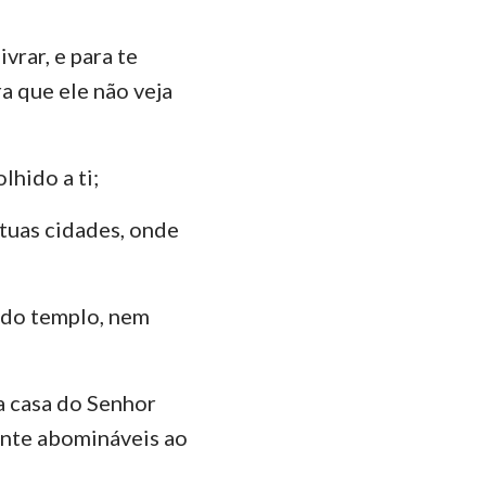
vrar, e para te
ra que ele não veja
lhido a ti;
 tuas cidades, onde
o do templo, nem
 a casa do Senhor
ente abomináveis ao