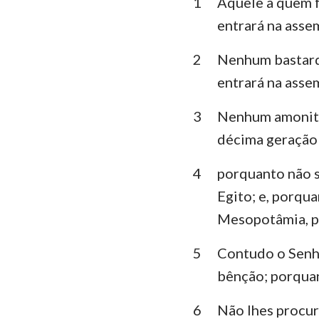
1
Aquele a quem f
Levítico
entrará na asse
Deuteronômio
2
Nenhum bastardo
Juízes
entrará na asse
1 Samuel
3
Nenhum amonita
1 Reis
décima geração 
1 Crônicas
4
porquanto não s
Esdras
Egito; e, porqua
Mesopotâmia, pa
Ester
5
Contudo o Senho
Salmos
bênção; porquan
Eclesiastes
6
Não lhes procur
Isaías