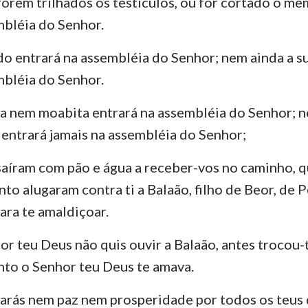
orem trilhados os testículos, ou for cortado o mem
Números
Lucas
Jo
mbléia do Senhor.
29
30
31
32
33
34
Josué
Atos
Ro
 entrará na assembléia do Senhor; nem ainda a s
Rute
1 Coríntios
2 
mbléia do Senhor.
2 Samuel
Gálatas
Ef
 nem moabita entrará na assembléia do Senhor; n
2 Reis
Filipenses
Co
entrará jamais na assembléia do Senhor;
2 Crônicas
1 Tessalonicenses
2 
aíram com pão e água a receber-vos no caminho, q
Neemias
1 Timóteo
2 
nto alugaram contra ti a Balaão, filho de Beor, de P
ra te amaldiçoar.
Jó
Tito
Fi
r teu Deus não quis ouvir a Balaão, antes trocou-
Provérbios
Hebreus
Ti
to o Senhor teu Deus te amava.
Cânticos
1 Pedro
2 
arás nem paz nem prosperidade por todos os teus 
Jeremias
1 João
2 