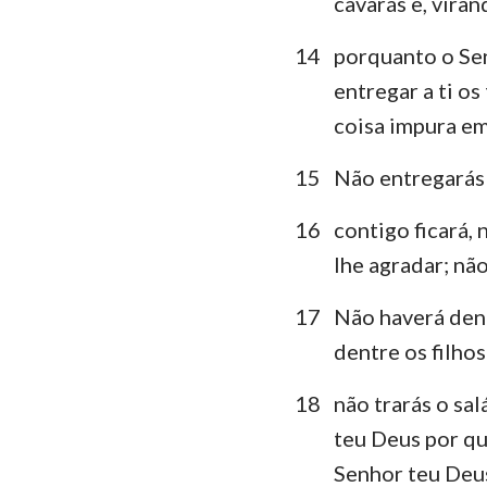
cavarás e, vira
14
porquanto o Senh
entregar a ti os
coisa impura em 
15
Não entregarás a
16
contigo ficará,
lhe agradar; não
17
Não haverá dent
dentre os filhos
18
não trarás o sa
teu Deus por qu
Senhor teu Deu