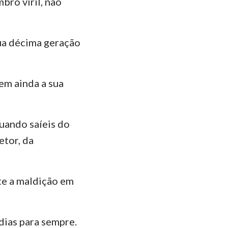
bro viril, não
ão
manos
ua décima geração
Coríntios
ésios
em ainda a sua
lossenses
Tessalonicenses
uando saíeis do
Timóteo
etor, da
lemón
te a maldição em
ago
Pedro
dias para sempre.
João