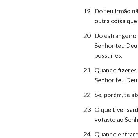
19
Do teu irmão nã
outra coisa que 
20
Do estrangeiro 
Senhor teu Deus
possuíres.
21
Quando fizeres 
Senhor teu Deus
22
Se, porém, te a
23
O que tiver saí
votaste ao Senh
24
Quando entrares