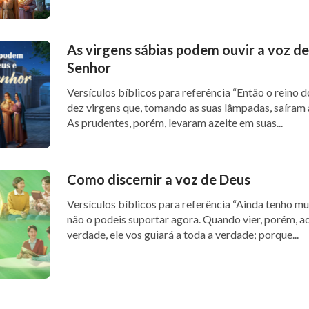
As virgens sábias podem ouvir a voz de
Senhor
Versículos bíblicos para referência “Então o reino dos céus será semelhante a
dez virgens que, tomando as suas lâmpadas, saíram 
As prudentes, porém, levaram azeite em suas...
Como discernir a voz de Deus
Versículos bíblicos para referência “Ainda tenho muito que vos dizer; mas vós
não o podeis suportar agora. Quando vier, porém, aq
verdade, ele vos guiará a toda a verdade; porque...