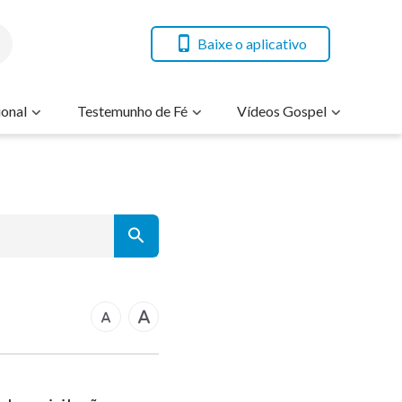
Baixe o aplicativo
onal
Testemunho de Fé
Vídeos Gospel
7
14
21
rcos
28