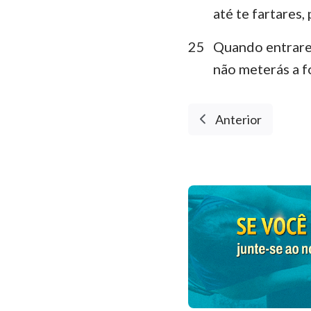
até te fartares,
25
Quando entrares
não meterás a f
Anterior