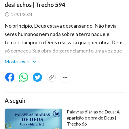
desfechos | Trecho 594
17/01/2024
No princípio, Deus estava descansando. Não havia
seres humanos nem nada sobre a terra naquele
tempo, tampouco Deus realizara qualquer obra. Deus
só começou Sua obra de gerenciamento uma vez que
a humanidade existiu e foi corrompida. Daí em diante,
Mostre mais
Deus não descansou mais; ao contrário, começou a Se
ocupar com a humanidade. Foi por causa da
corrupção da humanidade que Deus foi tirado de Seu
descanso; também por causa da rebelião do arcanjo é
A seguir
que Deus foi tirado de Seu descanso. Se não derrotar
Satanás e salvar a humanidade que foi corrompida,
Palavras diárias de Deus: A
Deus nunca mais vai conseguir entrar no descanso.
aparição e obra de Deus |
Trecho 66
Como o homem carece de descanso, Deus também