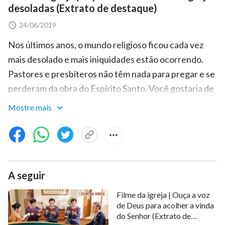
desoladas (Extrato de destaque)
24/06/2019
Nos últimos anos, o mundo religioso ficou cada vez
mais desolado e mais iniquidades estão ocorrendo.
Pastores e presbíteros não têm nada para pregar e se
perderam da obra do Espírito Santo. Você gostaria de
saber a causa da desolação do mundo religioso?
Mostre mais
Gostaria de obter a obra do Espírito Santo e seguir os
passos do Cordeiro? Então assista a este clipe!
Saiba mais:
Filmes Gospel
A seguir
Filme da igreja | Ouça a voz
de Deus para acolher a vinda
do Senhor (Extrato de