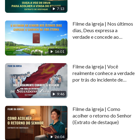
destaque)
7:13
Filme da igreja | Nos últimos
dias, Deus expressa a
verdade e concede ao
homem o caminho da vida
eterna (Extrato de destaque)
16:01
Filme da igreja | Você
realmente conhece a verdade
por trás do incidente de
Shandong Zhaoyuan?
(Extrato de destaque)
9:46
Filme da igreja | Como
acolher o retorno do Senhor
(Extrato de destaque)
26:04