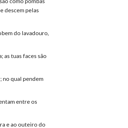
s são como pombas
ão
ue descem pelas
manos
Coríntios
sobem do lavadouro,
ésios
lossenses
; as tuas faces são
Tessalonicenses
Timóteo
as; no qual pendem
lemón
centam entre os
ago
Pedro
ra e ao outeiro do
João