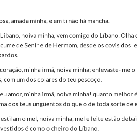
Ezequiel
3 João
Ju
osa, amada minha, e em ti não há mancha.
Oséias
Apocalipse
Líbano, noiva minha, vem comigo do Líbano. Olha
Amós
cume de Senir e de Hermom, desde os covis dos le
Jonas
pardos.
Naum
coração, minha irmã, noiva minha; enlevaste- me 
s, com um dos colares do teu pescoço.
Sofonias
Zacarias
eu amor, minha irmã, noiva minha! quanto melhor 
oma dos teus ungüentos do que o de toda sorte de 
estilam o mel, noiva minha; mel e leite estão debai
 vestidos é como o cheiro do Líbano.