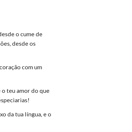
das
 desde o cume de
ões, desde os
o coração com um
é o teu amor do que
especiarias!
xo da tua língua, e o