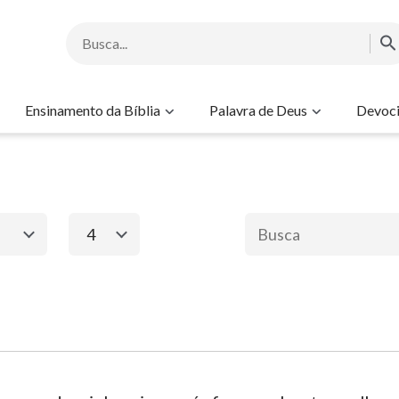
Ensinamento da Bíblia
Palavra de Deus
Devoci
4
1
2
3
4
5
6
mento
Novo Testamento
8
Êxodo
Mateus
Ma