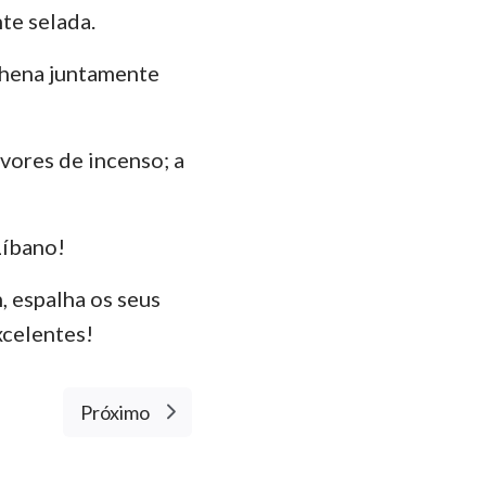
te selada.
 hena juntamente
rvores de incenso; a
Líbano!
, espalha os seus
xcelentes!
Próximo