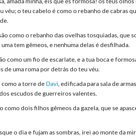
, amada minha, eis que és formosa! os teus olho
Números
Lucas
Jo
eu véu; o teu cabelo é como o rebanho de cabras q
Josué
Atos
Ro
ade.
Rute
1 Coríntios
2 
são como o rebanho das ovelhas tosquiadas, que 
2 Samuel
Gálatas
Ef
a uma tem gêmeos, e nenhuma delas é desfilhada.
2 Reis
Filipenses
Co
ão como um fio de escarlate, e a tua boca e formosa
2 Crônicas
1 Tessalonicenses
2 
 de uma roma por detrás do teu véu.
Neemias
1 Timóteo
2 
 como a torre de
Davi
, edificada para sala de arm
odos escudos de guerreiros valentes.
Jó
Tito
Fi
ão como dois filhos gêmeos da gazela, que se apas
Provérbios
Hebreus
Ti
Cânticos
1 Pedro
2 
que o dia e fujam as sombras, irei ao monte da mir
Jeremias
1 João
2 