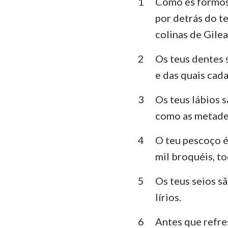
1
Como és formosa
Levítico
por detrás do t
Deuteronômio
colinas de Gile
Juízes
2
Os teus dentes 
1 Samuel
e das quais cad
1 Reis
3
Os teus lábios s
1 Crônicas
como as metades
Esdras
4
O teu pescoço é
mil broquéis, t
Ester
5
Os teus seios s
Salmos
lírios.
Eclesiastes
6
Antes que refres
Isaías