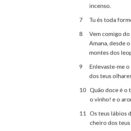
incenso.
Lamentações
7
Tu és toda form
Daniel
8
Vem comigo do 
Joel
Amana, desde o 
Obadias
montes dos leo
Miquéias
9
Enlevaste-me o 
dos teus olhare
Habacuque
Ageu
10
Quão doce é o t
o vinho! e o ar
Malaquias
11
Os teus lábios d
cheiro dos teus