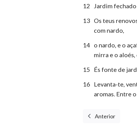
12
Jardim fechado 
13
Os teus renovos
com nardo,
14
o nardo, e o aç
mirra e o aloés,
15
És fonte de jar
16
Levanta-te, vent
aromas. Entre o
Anterior