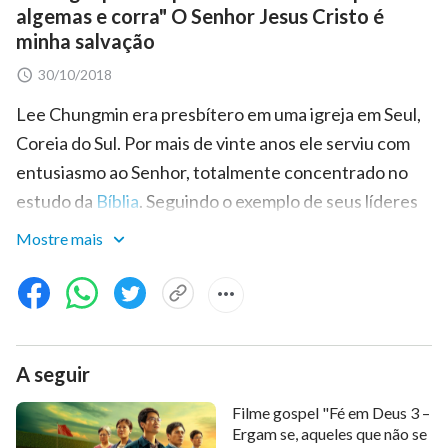
algemas e corra" O Senhor Jesus Cristo é
minha salvação
30/10/2018
Lee Chungmin era presbítero em uma igreja em Seul,
Coreia do Sul. Por mais de vinte anos ele serviu com
entusiasmo ao Senhor, totalmente concentrado no
estudo da
Bíblia
. Seguindo o exemplo de seus líderes
religiosos, ele achava que acreditar no Senhor
Mostre mais
significava acreditar na Bíblia e que ter fé nela era
exatamente o mesmo que ter fé no Senhor.
Acreditava que, desde que aderisse à Bíblia, ele seria
arrebatado para o
reino dos céus
. Essas concepções o
A seguir
prendiam como um par de algemas, impedindo-o de
seguir os passos de Deus e de acreditar em Deus. Por
Filme gospel "Fé em Deus 3 –
isso, Lee Chungmin nunca pensava em olhar para a
Ergam se, aqueles que não se