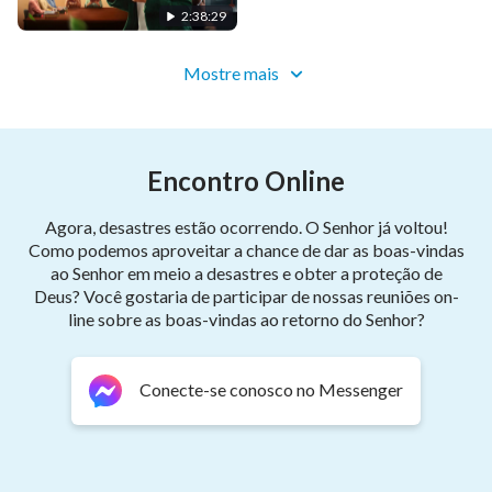
2:38:29
Alguns dos conteúdos deste vídeo foram extraídos
de:
Mostre mais
NASA
이 영상에는 다음체를 사용하였습니다
Encontro Online
Some Green Screen Effects Footage By Salah
Agora, desastres estão ocorrendo. O Senhor já voltou!
Como podemos aproveitar a chance de dar as boas-vindas
(https://www.youtube.com/channel/UCwNG7D5foTK8y
ao Senhor em meio a desastres e obter a proteção de
Deus? Você gostaria de participar de nossas reuniões on-
line sobre as boas-vindas ao retorno do Senhor?
Conecte-se conosco no Messenger