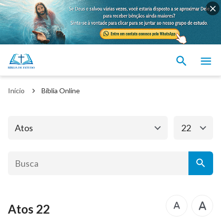
Antigo Testamento
Novo Testamento
Mateus
Marcos
Início
Bíblia Online
Lucas
João
Atos
Romanos
Atos
22
1 Coríntios
2 Coríntios
Gálatas
Efésios
Filipenses
Colossenses
Atos 22
1 Tessalonicenses
2 Tessalonicenses