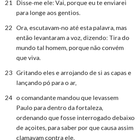
1
2
3
4
5
6
7
21
Disse-me ele: Vai, porque eu te enviarei
para longe aos gentios.
8
9
10
11
12
13
14
15
16
17
18
19
20
21
22
Ora, escutavam-no até esta palavra, mas
então levantaram a voz, dizendo: Tira do
22
23
24
25
26
27
28
mundo tal homem, porque não convém
que viva.
23
Gritando eles e arrojando de si as capas e
lançando pó para o ar,
24
o comandante mandou que levassem
Paulo para dentro da fortaleza,
ordenando que fosse interrogado debaixo
de açoites, para saber por que causa assim
clamavam contra ele.