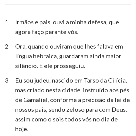
1 Timóteo
2 Timóteo
Tito
Filemón
1
Irmãos e pais, ouvi a minha defesa, que
agora faço perante vós.
Hebreus
Tiago
2
Ora, quando ouviram que lhes falava em
1 Pedro
2 Pedro
língua hebraica, guardaram ainda maior
1 João
2 João
silêncio. E ele prosseguiu.
3 João
Judas
3
Eu sou judeu, nascido em Tarso da Cilícia,
Apocalipse
mas criado nesta cidade, instruído aos pés
de Gamaliel, conforme a precisão da lei de
nossos pais, sendo zeloso para com Deus,
assim como o sois todos vós no dia de
hoje.