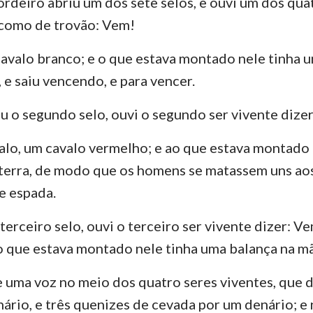
ordeiro abriu um dos sete selos, e ouvi um dos qua
Números
Lucas
Jo
 como de trovão: Vem!
Josué
Atos
Ro
cavalo branco; e o que estava montado nele tinha u
Rute
1 Coríntios
2 
 e saiu vencendo, e para vencer.
2 Samuel
Gálatas
Ef
u o segundo selo, ouvi o segundo ser vivente dize
2 Reis
Filipenses
Co
valo, um cavalo vermelho; e ao que estava montado
2 Crônicas
1 Tessalonicenses
2 
a terra, de modo que os homens se matassem uns aos
Neemias
1 Timóteo
2 
e espada.
Jó
Tito
Fi
erceiro selo, ouvi o terceiro ser vivente dizer: Vem
 o que estava montado nele tinha uma balança na m
Provérbios
Hebreus
Ti
Cânticos
1 Pedro
2 
 uma voz no meio dos quatro seres viventes, que d
nário, e três quenizes de cevada por um denário; e 
Jeremias
1 João
2 