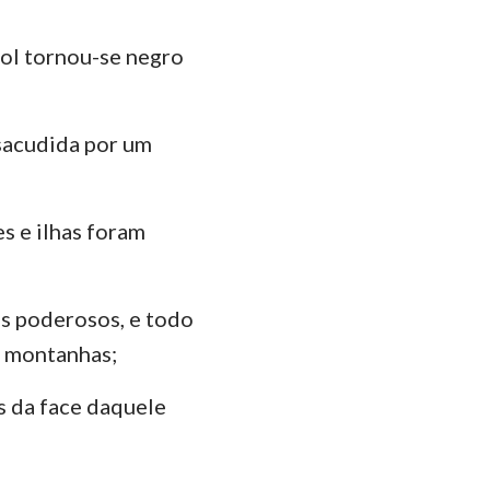
sol tornou-se negro
 sacudida por um
s e ilhas foram
e os poderosos, e todo
s montanhas;
s da face daquele