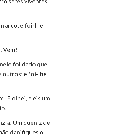
tro seres viventes
ão
manos
m arco; e foi-lhe
Coríntios
ésios
r: Vem!
lossenses
 nele foi dado que
Tessalonicenses
 outros; e foi-lhe
Timóteo
lemón
! E olhei, e eis um
ão.
ago
Pedro
izia: Um queniz de
não danifiques o
João