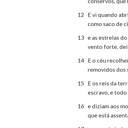
conservos, que
12
E vi quando abr
como saco de ci
13
e as estrelas d
vento forte, dei
14
E o céu recolhe
removidos dos s
15
E os reis da ter
escravo, e todo
16
e diziam aos mo
que está assent