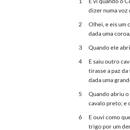
1
E vi quando o C
Levítico
dizer numa voz
Deuteronômio
2
Olhei, e eis um 
Juízes
dada uma coroa,
1 Samuel
3
Quando ele abri
1 Reis
4
E saiu outro ca
1 Crônicas
tirasse a paz d
Esdras
dada uma grand
Ester
5
Quando abriu o t
cavalo preto; e
Salmos
Eclesiastes
6
E ouvi como que
trigo por um de
Isaías