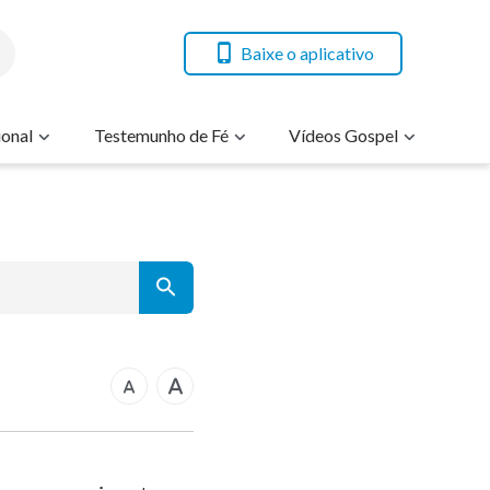
Baixe o aplicativo
onal
Testemunho de Fé
Vídeos Gospel
7
14
21
rcos