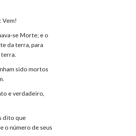
das
r: Vem!
mava-se Morte; e o
te da terra, para
terra.
tinham sido mortos
m.
to e verdadeiro,
s dito que
se o número de seus