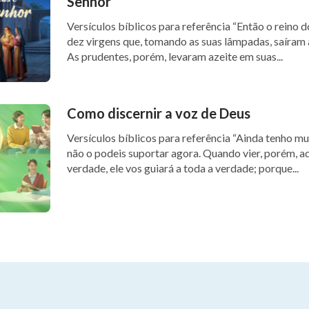
Senhor
Versículos bíblicos para referência “Então o reino dos céus será semelhante a
dez virgens que, tomando as suas lâmpadas, saíram 
As prudentes, porém, levaram azeite em suas...
Como discernir a voz de Deus
Versículos bíblicos para referência “Ainda tenho muito que vos dizer; mas vós
não o podeis suportar agora. Quando vier, porém, aq
verdade, ele vos guiará a toda a verdade; porque...