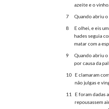
azeite e o vinho
Lamentações
7
Quando abriu o 
Daniel
8
E olhei, e eis 
Joel
hades seguia com
Obadias
matar com a espa
Miquéias
9
Quando abriu o 
por causa da pa
Habacuque
Ageu
10
E clamaram com 
não julgas e vi
Malaquias
11
E foram dadas a
repousassem ai