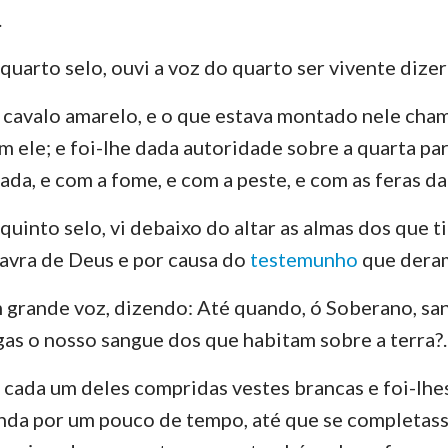
.
Ezequiel
3 João
Ju
quarto selo, ouvi a voz do quarto ser vivente dize
Oséias
Apocalipse
um cavalo amarelo, e o que estava montado nele cha
Amós
 ele; e foi-lhe dada autoridade sobre a quarta par
Jonas
da, e com a fome, e com a peste, e com as feras da 
Naum
quinto selo, vi debaixo do altar as almas dos que 
lavra de Deus e por causa do
testemunho
que dera
Sofonias
Zacarias
grande voz, dizendo: Até quando, ó Soberano, san
ngas o nosso sangue dos que habitam sobre a terra?.
 cada um deles compridas vestes brancas e foi-lhe
nda por um pouco de tempo, até que se completas