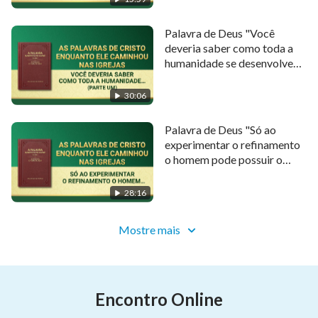
Palavra de Deus "Você
deveria saber como toda a
humanidade se desenvolveu
até hoje" (Parte um)
30:06
Palavra de Deus "Só ao
experimentar o refinamento
o homem pode possuir o
amor verdadeiro"
28:16
Mostre mais
Encontro Online