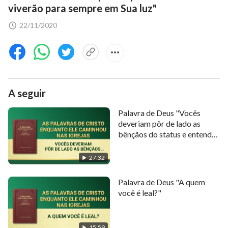
viverão para sempre em Sua luz"
22/11/2020
A seguir
Palavra de Deus "Vocês
deveriam pôr de lado as
bênçãos do status e entender
a vontade de Deus de trazer
a salvação ao homem"
27:32
Palavra de Deus "A quem
você é leal?"
15:59