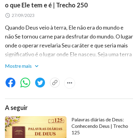
o que Ele tem e é | Trecho 250
27/09/2023
Quando Deus veio à terra, Ele não era do mundo e
não Se tornou carne para desfrutar do mundo. O lugar
onde o operar revelaria Seu caráter e que seria mais
significativo é o lugar onde Ele nasceu. Seja uma terra
santa ou uma terra imunda, não importa onde Ele
Mostre mais
opere, Ele é santo. Tudo no mundo foi criado por Ele,
embora tudo tenha sido corrompido por Satanás.
Entretanto, todas as coisas ainda pertencem a Ele;
todas elas estão em Suas mãos. Ele vem para uma
A seguir
terra imunda e opera ali a fim de revelar a Sua
santidade; Ele só faz isso por causa da Sua obra, o que
Palavras diárias de Deus:
significa que Ele suporta uma grande humilhação para
Conhecendo Deus | Trecho
125
fazer tal obra a fim de salvar as pessoas dessa terra