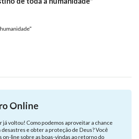
stino de toda a humanidade"
a humanidade"
ro Online
r já voltou! Como podemos aproveitar a chance
a desastres e obter a proteção de Deus? Você
s on-line sobre as boas-vindas ao retorno do