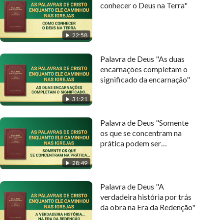
conhecer o Deus na Terra"
22:58
Palavra de Deus "As duas
encarnações completam o
significado da encarnação"
31:21
Palavra de Deus "Somente
os que se concentram na
prática podem ser
aperfeiçoados"
28:49
Palavra de Deus "A
verdadeira história por trás
da obra na Era da Redenção"