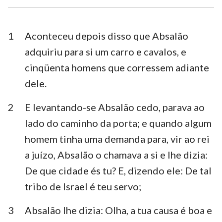
Esdras
Neemias
Ester
Jó
1
Aconteceu depois disso que Absalão
adquiriu para si um carro e cavalos, e
Salmos
Provérbios
cinqüenta homens que corressem adiante
Eclesiastes
Cânticos
dele.
Isaías
Jeremias
2
E levantando-se Absalão cedo, parava ao
Lamentações
Ezequiel
lado do caminho da porta; e quando algum
homem tinha uma demanda para, vir ao rei
Daniel
Oséias
a juízo, Absalão o chamava a si e lhe dizia:
Joel
Amós
De que cidade és tu? E, dizendo ele: De tal
tribo de Israel é teu servo;
Obadias
Jonas
Miquéias
Naum
3
Absalão lhe dizia: Olha, a tua causa é boa e