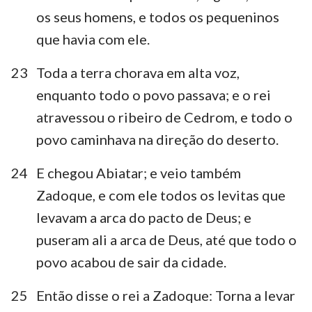
os seus homens, e todos os pequeninos
que havia com ele.
23
Toda a terra chorava em alta voz,
enquanto todo o povo passava; e o rei
atravessou o ribeiro de Cedrom, e todo o
1
2
3
4
5
6
7
povo caminhava na direção do deserto.
8
9
10
11
12
13
14
24
E chegou Abiatar; e veio também
15
16
17
18
19
20
21
Zadoque, e com ele todos os levitas que
22
23
24
levavam a arca do pacto de Deus; e
puseram ali a arca de Deus, até que todo o
povo acabou de sair da cidade.
25
Então disse o rei a Zadoque: Torna a levar