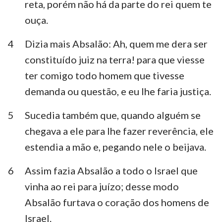
reta, porém não há da parte do rei quem te
Habacuque
Sofonias
ouça.
Ageu
Zacarias
4
Dizia mais Absalão: Ah, quem me dera ser
Malaquias
constituído juiz na terra! para que viesse
ter comigo todo homem que tivesse
demanda ou questão, e eu lhe faria justiça.
5
Sucedia também que, quando alguém se
chegava a ele para lhe fazer reverência, ele
estendia a mão e, pegando nele o beijava.
6
Assim fazia Absalão a todo o Israel que
vinha ao rei para juízo; desse modo
Absalão furtava o coração dos homens de
Israel.