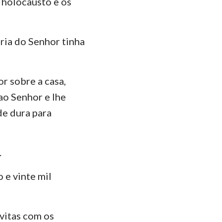
 holocausto e os
ão
35
manos
ria do Senhor tinha
Coríntios
ésios
or sobre a casa,
lossenses
ao Senhor e lhe
Tessalonicenses
de dura para
Timóteo
.
lemón
 e vinte mil
ago
Pedro
vitas com os
João