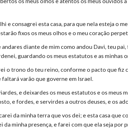
bertos os meus olhos e atentos os meus ouvidos à 
lhi e consagrei esta casa, para que nela esteja o m
estarão fixos os meus olhos e o meu coração perpe
 se andares diante de mim como andou Davi, teu pai
rdenei, guardando os meus estatutos e as minhas 
ei o trono do teu reino, conforme o pacto que fiz c
 faltará varão que governe em Israel.
iardes, e deixardes os meus estatutos e os meus
sto, e fordes, e servirdes a outros deuses, e os ad
carei da minha terra que vos dei; e esta casa que 
ei da minha presença, e farei com que ela seja por 