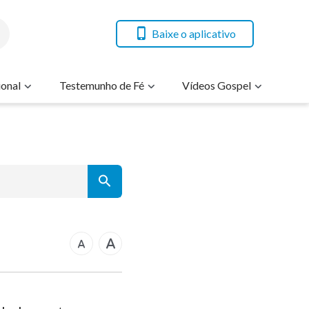
Baixe o aplicativo
onal
Testemunho de Fé
Vídeos Gospel
7
14
21
rcos
28