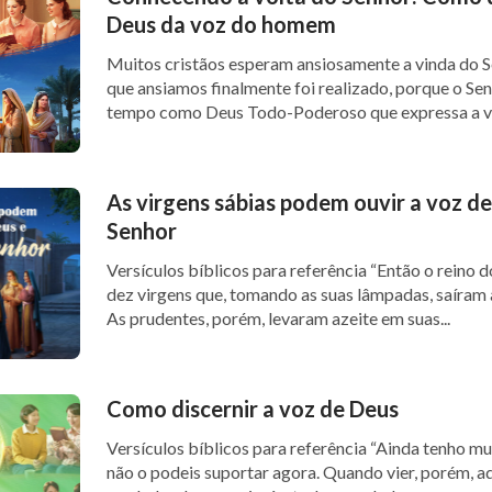
Deus da voz do homem
Muitos cristãos esperam ansiosamente a vinda do S
que ansiamos finalmente foi realizado, porque o Sen
tempo como Deus Todo-Poderoso que expressa a ve
As virgens sábias podem ouvir a voz de
Senhor
Versículos bíblicos para referência “Então o reino dos céus será semelhante a
dez virgens que, tomando as suas lâmpadas, saíram 
As prudentes, porém, levaram azeite em suas...
Como discernir a voz de Deus
Versículos bíblicos para referência “Ainda tenho muito que vos dizer; mas vós
não o podeis suportar agora. Quando vier, porém, aq