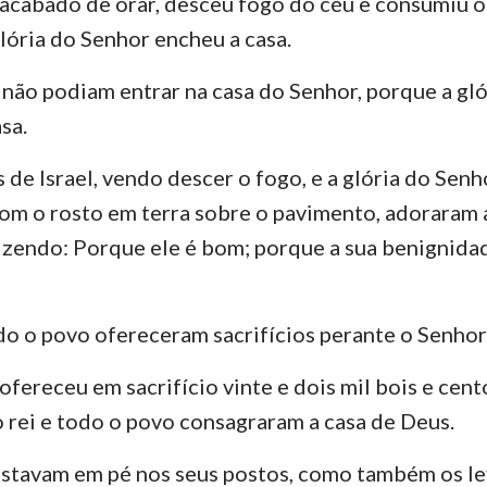
acabado de orar, desceu fogo do céu e consumiu o
Números
Lucas
Jo
 glória do Senhor encheu a casa.
29
30
31
32
33
34
Josué
Atos
Ro
36
 não podiam entrar na casa do Senhor, porque a gló
Rute
1 Coríntios
2 
sa.
2 Samuel
Gálatas
Ef
s de Israel, vendo descer o fogo, e a glória do Senh
2 Reis
Filipenses
Co
om o rosto em terra sobre o pavimento, adoraram 
2 Crônicas
1 Tessalonicenses
2 
izendo: Porque ele é bom; porque a sua benignida
Neemias
1 Timóteo
2 
odo o povo ofereceram sacrifícios perante o Senhor
Jó
Tito
Fi
ofereceu em sacrifício vinte e dois mil bois e cento
Provérbios
Hebreus
Ti
o rei e todo o povo consagraram a casa de Deus.
Cânticos
1 Pedro
2 
stavam em pé nos seus postos, como também os le
Jeremias
1 João
2 