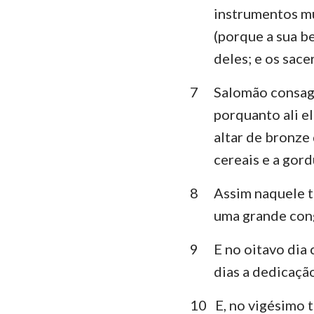
instrumentos mu
Lamentações
(porque a sua b
deles; e os sac
Daniel
Joel
7
Salomão consagr
porquanto ali el
Obadias
altar de bronze
Miquéias
cereais e a gord
Habacuque
8
Assim naquele t
Ageu
uma grande cong
Malaquias
9
E no oitavo dia
dias a dedicação 
10
E, no vigésimo 