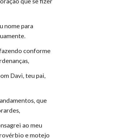
oração que se fizer
eu nome para
tuamente.
, fazendo conforme
ordenanças,
om Davi, teu pai,
 mandamentos, que
orardes,
consagrei ao meu
provérbio e motejo