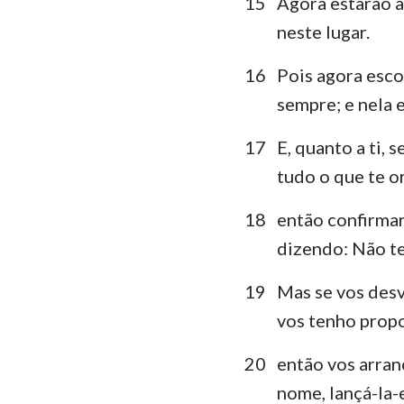
15
Agora estarão a
neste lugar.
16
Pois agora esco
sempre; e nela 
17
E, quanto a ti,
tudo o que te o
18
então confirmar
dizendo: Não te
19
Mas se vos desv
vos tenho propo
20
então vos arran
nome, lançá-la-