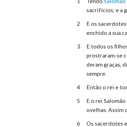
1
Tendo
Salomão
Levítico
sacrifícios; e a
Deuteronômio
2
E os sacerdotes
Juízes
enchido a sua ca
1 Samuel
3
E todos os filho
1 Reis
prostraram-se c
1 Crônicas
deram graças, d
sempre.
Esdras
4
Então o rei e t
Ester
5
E o rei Salomão 
Salmos
ovelhas. Assim 
Eclesiastes
6
Os sacerdotes e
Isaías