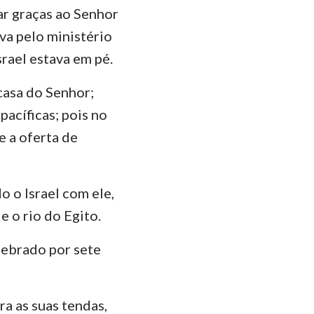
ar graças ao Senhor
das
va pelo ministério
rael estava em pé.
casa do Senhor;
pacíficas; pois no
e a oferta de
o o Israel com ele,
 o rio do Egito.
lebrado por sete
ra as suas tendas,