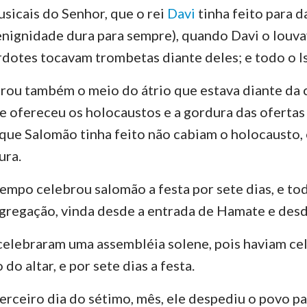
sicais do Senhor, que o rei
Davi
tinha feito para d
Ezequiel
3 João
Ju
enignidade dura para sempre), quando Davi o louva
erdotes tocavam trombetas diante deles; e todo o Is
Oséias
Apocalipse
Amós
ou também o meio do átrio que estava diante da 
e ofereceu os holocaustos e a gordura das ofertas 
Jonas
 que Salomão tinha feito não cabiam o holocausto, 
Naum
ura.
Sofonias
empo celebrou salomão a festa por sete dias, e tod
Zacarias
regação, vinda desde a entrada de Hamate e desde
 celebraram uma assembléia solene, pois haviam ce
do altar, e por sete dias a festa.
terceiro dia do sétimo, mês, ele despediu o povo pa