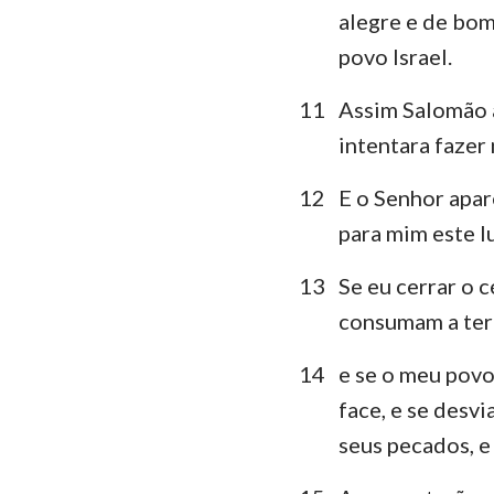
alegre e de bom
povo Israel.
11
Assim Salomão a
intentara fazer 
12
E o Senhor apar
para mim este lu
13
Se eu cerrar o 
consumam a terr
14
e se o meu povo
face, e se desv
seus pecados, e 