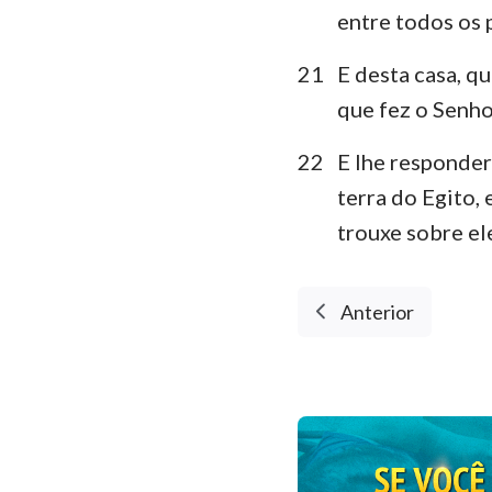
entre todos os 
21
E desta casa, qu
que fez o Senhor
22
E lhe responder
terra do Egito,
trouxe sobre el
Anterior