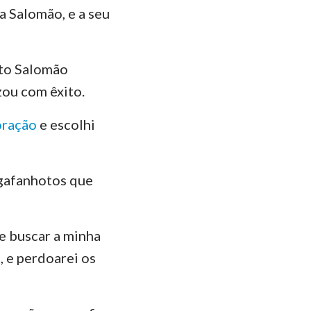
a Salomão, e a seu
nto Salomão
izou com êxito.
oração
e escolhi
 gafanhotos que
 e buscar a minha
, e perdoarei os