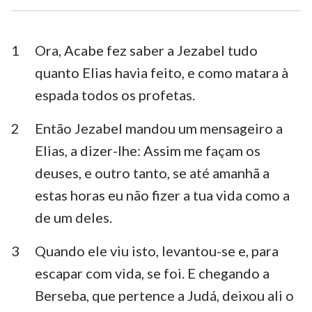
Esdras
Neemias
Ester
Jó
1
Ora, Acabe fez saber a Jezabel tudo
quanto Elias havia feito, e como matara à
Salmos
Provérbios
espada todos os profetas.
Eclesiastes
Cânticos
2
Então Jezabel mandou um mensageiro a
Isaías
Jeremias
Elias, a dizer-lhe: Assim me façam os
Lamentações
Ezequiel
deuses, e outro tanto, se até amanhã a
estas horas eu não fizer a tua vida como a
Daniel
Oséias
de um deles.
Joel
Amós
3
Quando ele viu isto, levantou-se e, para
Obadias
Jonas
escapar com vida, se foi. E chegando a
Miquéias
Naum
Berseba, que pertence a Judá, deixou ali o