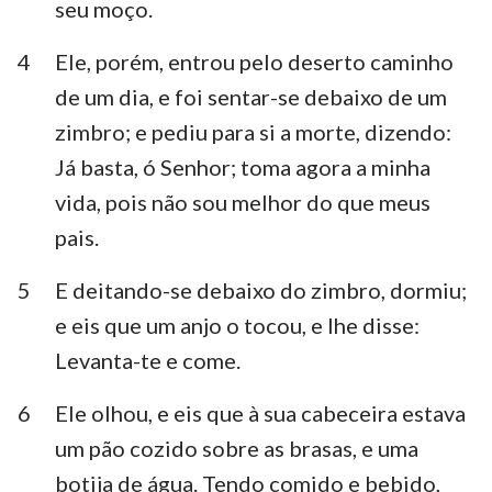
seu moço.
Habacuque
Sofonias
4
Ele, porém, entrou pelo deserto caminho
Ageu
Zacarias
de um dia, e foi sentar-se debaixo de um
Malaquias
zimbro; e pediu para si a morte, dizendo:
Já basta, ó Senhor; toma agora a minha
vida, pois não sou melhor do que meus
pais.
5
E deitando-se debaixo do zimbro, dormiu;
e eis que um anjo o tocou, e lhe disse:
Levanta-te e come.
6
Ele olhou, e eis que à sua cabeceira estava
um pão cozido sobre as brasas, e uma
botija de água. Tendo comido e bebido,