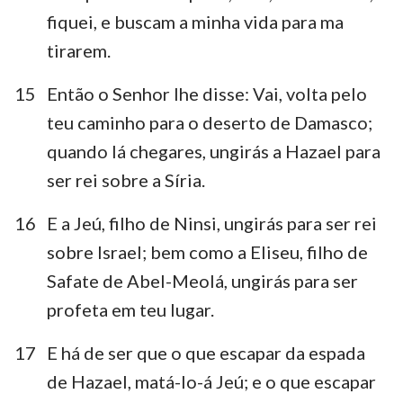
fiquei, e buscam a minha vida para ma
tirarem.
1
2
3
4
5
6
7
15
Então o Senhor lhe disse: Vai, volta pelo
teu caminho para o deserto de Damasco;
8
9
10
11
12
13
14
quando lá chegares, ungirás a Hazael para
15
16
17
18
19
20
21
ser rei sobre a Síria.
22
16
E a Jeú, filho de Ninsi, ungirás para ser rei
sobre Israel; bem como a Eliseu, filho de
Safate de Abel-Meolá, ungirás para ser
profeta em teu lugar.
17
E há de ser que o que escapar da espada
de Hazael, matá-lo-á Jeú; e o que escapar