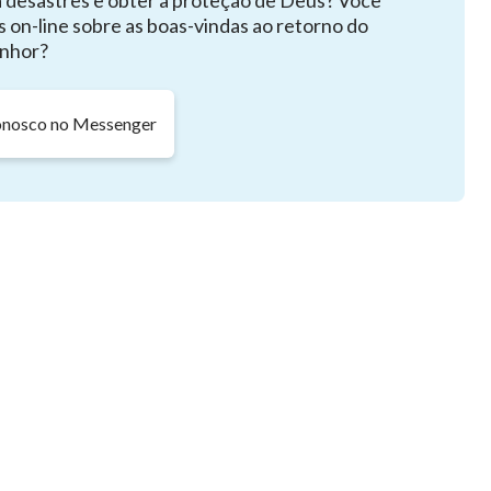
a desastres e obter a proteção de Deus? Você
s on-line sobre as boas-vindas ao retorno do
nhor?
onosco no Messenger