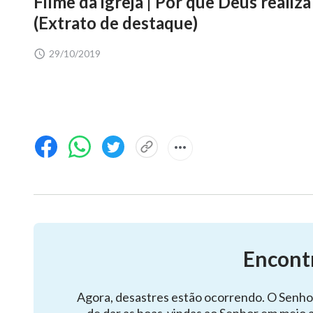
Filme da igreja | Por que Deus realiz
(Extrato de destaque)
29/10/2019
Encont
Agora, desastres estão ocorrendo. O Senho