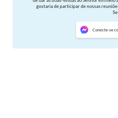
de dar as boas-vindas ao Senhor em meio 
gostaria de participar de nossas reuniõe
Se
Conecte-se c