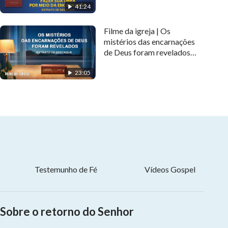
41:24
destaque)
Filme da igreja | Os
mistérios das encarnações
de Deus foram revelados
(Extrato de destaque)
23:05
Testemunho de Fé
Vídeos Gospel
Sobre o retorno do Senhor