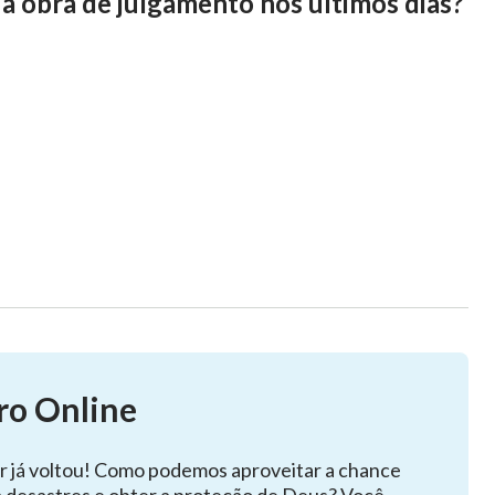
a a obra de julgamento nos últimos dias?
ro Online
r já voltou! Como podemos aproveitar a chance