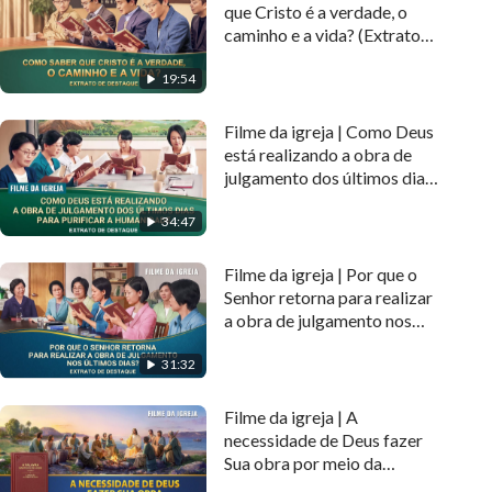
que Cristo é a verdade, o
caminho e a vida? (Extrato
de destaque)
19:54
Filme da igreja | Como Deus
está realizando a obra de
julgamento dos últimos dias
para purificar a humanidade
34:47
(Extrato de destaque)
Filme da igreja | Por que o
Senhor retorna para realizar
a obra de julgamento nos
últimos dias (Extrato de
31:32
destaque)
Filme da igreja | A
necessidade de Deus fazer
Sua obra por meio da
encarnação (Extrato de