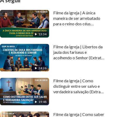
A seguir
Filme da igreja | A única
maneira de ser arrebatado
para o reino dos céus
(Extrato de destaque 2)
13:34
Filme da igreja | Libertos da
jaula dos fariseus e
acolhendo o Senhor (Extrato
de destaque)
24:26
Filme da igreja | Como
distinguir entre ser salvo e
verdadeira salvação (Extrato
de destaque)
19:48
Filme da igreja | Como saber