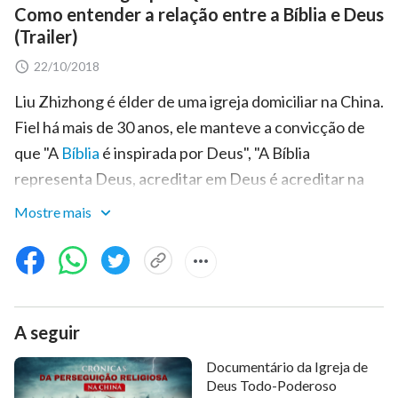
Como entender a relação entre a Bíblia e Deus
(Trailer)
22/10/2018
Liu Zhizhong é élder de uma igreja domiciliar na China.
Fiel há mais de 30 anos, ele manteve a convicção de
que "A
Bíblia
é inspirada por Deus", "A Bíblia
representa Deus, acreditar em Deus é acreditar na
Bíblia, acreditar na Bíblia é acreditar em Deus". Em
Mostre mais
seu coração, a Bíblia é fundamental. Em virtude de
sua adoração e fé cega na Bíblia, ele nunca buscou ou
procurou pela obra de Deus Todo-Poderoso dos
últimos dias. Até que um dia, ao impedir os fiéis de
A seguir
lerem as
palavras de Deus
Todo-Poderoso na
internet, ele teve a chance de se encontrar com
Documentário da Igreja de
pregadores da Igreja de Deus Todo-Poderoso. Após
Deus Todo-Poderoso