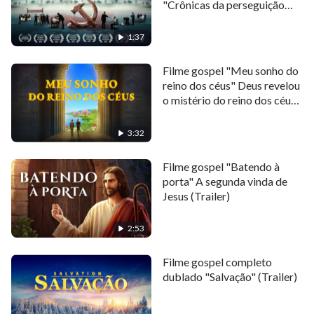
"Crônicas da perseguição
intensos debates sobre a verdade, será que ele
religiosa na China" (Trailer)
finalmente enxergou com clareza a relação entre a
1:37
Bíblia e Deus? Será que ele conseguiu se afastar da
Bíblia para compreender que Cristo é a verdade, o
Filme gospel "Meu sonho do
reino dos céus" Deus revelou
caminho e a vida? Será ele arrebatado para diante de
o mistério do reino dos céus
Deus?
(Trailer)
3:32
Filme gospel "Batendo à
porta" A segunda vinda de
Jesus (Trailer)
2:53
Filme gospel completo
dublado "Salvação" (Trailer)