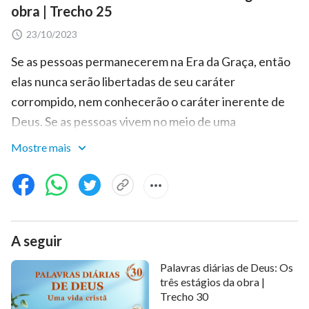
obra | Trecho 25
23/10/2023
Se as pessoas permanecerem na Era da Graça, então
elas nunca serão libertadas de seu caráter
corrompido, nem conhecerão o caráter inerente de
Deus. Se as pessoas vivem no meio de uma
abundância de graça, mas estão fora do caminho da
Mostre mais
vida que lhes permite conhecer Deus e satisfazer a
Deus, então elas nunca O ganharão plenamente
embora creiam Nele. Que forma lamentável de
crença é esta. Quando você terminar de ler este livro,
A seguir
quando você tiver experimentado cada passo da obra
de Deus encarnada na Era do Reino, você sentirá que
Palavras diárias de Deus: Os
as esperanças de muitos anos foram finalmente
três estágios da obra |
Trecho 30
realizadas. Você sentirá que somente agora viu