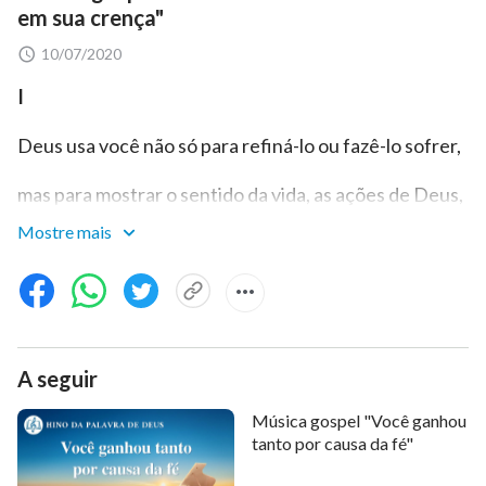
em sua crença"
10/07/2020
I
Deus usa você não só para refiná-lo ou fazê-lo sofrer,
mas para mostrar o sentido da vida, as ações de Deus,
e que servi-Lo não é fácil.
Mostre mais
Experimentar a obra de Deus não é apenas
desfrutar de Sua graça, mas sofrer por amá-Lo.
Experimente todas as coisas: Sua graça e o Seu
A seguir
castigo, Seu julgamento e Sua iluminação.
Música gospel "Você ganhou
tanto por causa da fé"
Os servos de Deus não devem apenas saber como
sofrer por causa Dele,