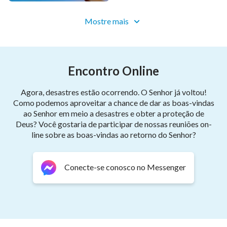
Quando você enfraquece, Deus Se preocupa com
você, o homem está à mercê de Deus.
Mostre mais
Você pode achar que ter fé é sofrer, trabalhar para
Ele ou pra que tudo corra bem,
Encontro Online
mas nada disso deve ser o objetivo de sua crença.
Agora, desastres estão ocorrendo. O Senhor já voltou!
Se for, está errado, você nunca será aperfeiçoado.
Como podemos aproveitar a chance de dar as boas-vindas
ao Senhor em meio a desastres e obter a proteção de
Deus? Você gostaria de participar de nossas reuniões on-
Os servos de Deus não devem apenas saber como
line sobre as boas-vindas ao retorno do Senhor?
sofrer por causa Dele,
mas que a crença deles em Deus é para que eles
Conecte-se conosco no Messenger
procurem amá-Lo.
A crença em Deus é para satisfazê-Lo e para viver o
caráter que Ele exige.