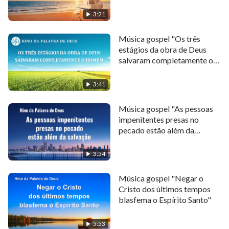
3:21
mas que a crença deles em Deus é para que eles
procurem amá-Lo.
Música gospel "Os três
estágios da obra de Deus
A crença em Deus é para satisfazê-Lo e para viver o
salvaram completamente o
homem"
caráter que Ele exige.
3:41
Assim, Suas ações e glória serão manifestadas por
Música gospel "As pessoas
meio desses indignos.
impenitentes presas no
pecado estão além da
Essa é a perspectiva certa da fé Nele e a meta que
salvação"
você deve buscar.
3:54
II
Música gospel "Negar o
Cristo dos últimos tempos
Deus o julgou e castigou. Sua palavra lidou com você,
blasfema o Espírito Santo"
mas também o iluminou.
5:53