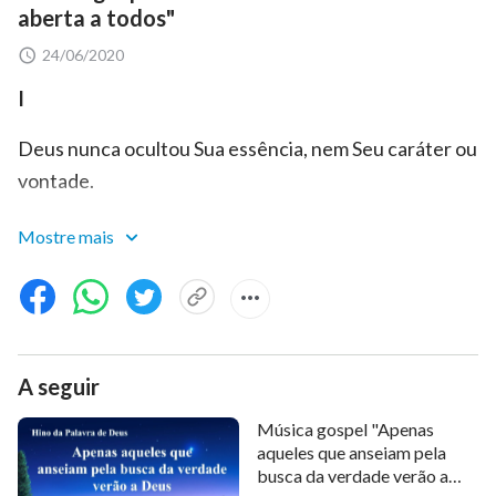
aberta a todos"
24/06/2020
I
Deus nunca ocultou Sua essência, nem Seu caráter ou
vontade.
Como a humanidade não atenta às obras de Deus, à
Mostre mais
Sua vontade,
por isso a compreensão que o homem tem de Deus é
fraca.
A seguir
Desde a criação do homem, o ser de Deus, Sua
vontade, possessões e caráter estiveram abertos
Música gospel "Apenas
aqueles que anseiam pela
para todos.
busca da verdade verão a