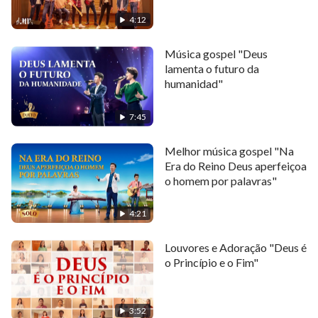
Deus nos dê mais de Sua graça, e nosso caráter possa
mudar.
4:12
Que Deus nos aperfeiçoe para com Ele unificarmos
Música gospel "Deus
lamenta o futuro da
mente e coração.
humanidad"
Que Deus nos discipline, pra cumprirmos nosso dever
7:45
com Ele.
Melhor música gospel "Na
Que o Espírito Santo nos leve todo dia a pregar e a
Era do Reino Deus aperfeiçoa
testemunhar.
o homem por palavras"
Que cada povo saiba discernir bem e mal,
4:21
e pôr a verdade em prática.
Louvores e Adoração "Deus é
o Princípio e o Fim"
Que Deus puna os malfeitores,
e Sua igreja reste intacta.
3:52