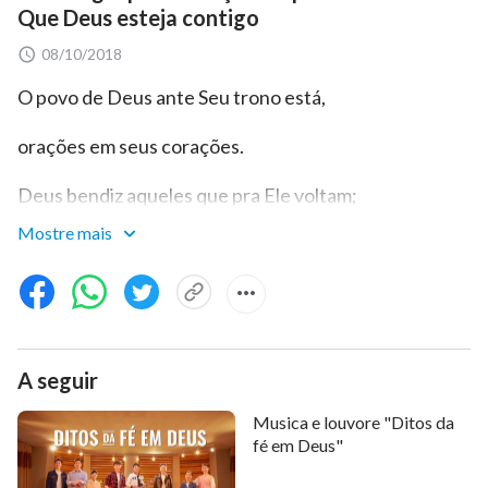
Que Deus esteja contigo
08/10/2018
O povo de Deus ante Seu trono está,
orações em seus corações.
Deus bendiz aqueles que pra Ele voltam;
Mostre mais
todos eles vivem na luz.
Que o Espírito Santo ilumine a Palavra,
e saibamos toda a vontade de Deus.
A seguir
Que cada povo preze a palavra de Deus,
Musica e louvore "Ditos da
e que busquem conhecê-Lo.
fé em Deus"