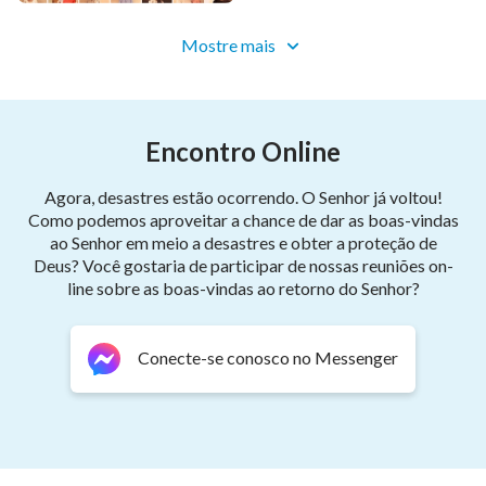
Que cada povo oferte amor verdadeiro ao Deus mais
Mostre mais
doce e agradável.
Que Deus remova as barreiras para entregarmos
tudo a Ele.
Encontro Online
Que Deus mantenha nossos corações amando-O, sem
Agora, desastres estão ocorrendo. O Senhor já voltou!
Como podemos aproveitar a chance de dar as boas-vindas
abandoná-Lo.
ao Senhor em meio a desastres e obter a proteção de
Deus? Você gostaria de participar de nossas reuniões on-
Que aqueles que Deus predestinou retornem à Sua
line sobre as boas-vindas ao retorno do Senhor?
presença.
Que o povo todo cante seu louvor a Deus que
Conecte-se conosco no Messenger
alcançou a glória.
Que Deus esteja com Seu povo,
nos mantenha vivendo em Seu amor.