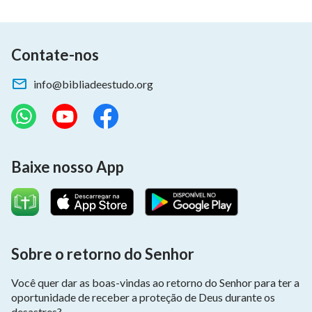
Que Deus esteja com Seu povo,
Contate-nos
nos mantenha vivendo em Seu amor.
info@bibliadeestudo.org
de “Seguir o Cordeiro e cantar cânticos novos”
Baixe nosso App
Sobre o retorno do Senhor
Você quer dar as boas-vindas ao retorno do Senhor para ter a
oportunidade de receber a proteção de Deus durante os
desastres?