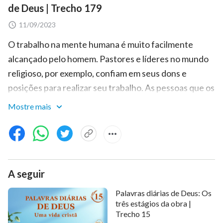
de Deus | Trecho 179
11/09/2023
O trabalho na mente humana é muito facilmente
alcançado pelo homem. Pastores e líderes no mundo
religioso, por exemplo, confiam em seus dons e
posições para realizar seu trabalho. As pessoas que os
seguem por muito tempo serão infectadas por seus
Mostre mais
dons e influenciadas por parte do ser deles. Eles se
concentram nos dons, habilidades e conhecimento
das pessoas e dão atenção a algumas coisas
sobrenaturais e a muitas doutrinas irrealistas
A seguir
profundas (essas doutrinas profundas são
obviamente inatingíveis). Não se concentram na
Palavras diárias de Deus: Os
mudança dos caracteres das pessoas, mas sim em
três estágios da obra |
Trecho 15
treiná-las para pregar e trabalhar, aprimorando o