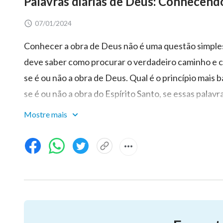
Palavras diárias de Deus: Conhecend
07/01/2024
Conhecer a obra de Deus não é uma questão simples
deve saber como procurar o verdadeiro caminho e co
se é ou não a obra de Deus. Qual é o princípio mais
se é ou não a obra do Espírito Santo, se essas palav
testemunho
e o que isso pode lhe trazer. Distingui
Mostre mais
vários aspectos do conhecimento básico e o mais fun
Santo. Pois a substância da crença do homem em Deu
Deus encarnado é porque essa carne é a
encarnaçã
ainda é a crença no Espírito. Existem diferenças en
Espírito e a Palavra Se torna carne, o que o homem c
distinguir se é ou não o verdadeiro caminho, acima d
Santo, e depois ver se existe verdade nesse caminh