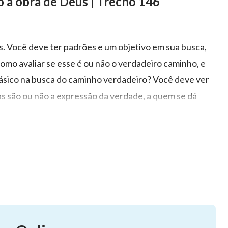
o a obra de Deus | Trecho 146
. Você deve ter padrões e um objetivo em sua busca,
mo avaliar se esse é ou não o verdadeiro caminho, e
 básico na busca do caminho verdadeiro? Você deve ver
ras são ou não a expressão da verdade, a quem se dá
r entre o caminho verdadeiro e o caminho falso requer
damental é saber se existe ou não a obra do Espírito
s é a crença no Espírito de Deus e até a sua crença no
o
do Espírito de Deus, o que significa que essa crença
tre o Espírito e a carne, mas porque essa carne vem do
rê é ainda a substância inerente de Deus. E assim, ao
e tudo você deve ver se é ou não a obra do Espírito
o. Essa verdade é o caráter da vida da humanidade