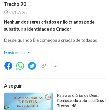
Trecho 90
03/10/2023
Nenhum dos seres criados e não criados pode
substituir a identidade do Criador
Desde quando Ele começou a criação de todas as
coisas, o poder de Deus começou a ser expresso e
Mostre mais
começou a ser revelado, pois Deus usou palavras para
criar todas as coisas. Independentemente da forma
como Ele as criou, independentemente do motivo
pelo qual Ele as criou, todas as coisas vieram a existir e
permaneceram firmes e existiram devido às
palavras
A seguir
de Deus
, e essa é a autoridade única do Criador.
Palavras diárias de Deus:
Antes do surgimento da humanidade no mundo, o
Conhecendo a obra de Deus |
Criador usou Seu poder e autoridade para criar todas
Trecho 148