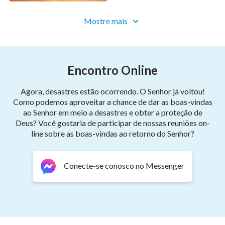
recebido o sopro do Criador, ainda assim revelaram a
Mostre mais
vida e vitalidade concedidas a elas pelo Criador
através de suas diferentes formas e estruturas;
embora não tenham recebido a capacidade de fala
Encontro Online
concedida à humanidade pelo Criador, cada uma delas
recebeu uma maneira de expressar sua vida que lhe
Agora, desastres estão ocorrendo. O Senhor já voltou!
foi concedida pelo Criador e que diferia da linguagem
Como podemos aproveitar a chance de dar as boas-vindas
do homem. A autoridade do Criador não só confere
ao Senhor em meio a desastres e obter a proteção de
Deus? Você gostaria de participar de nossas reuniões on-
vitalidade de vida a objetos materiais aparentemente
line sobre as boas-vindas ao retorno do Senhor?
estáticos, de modo que eles nunca desaparecerão,
mas, além disso, confere o instinto de se reproduzir e
Conecte-se conosco no Messenger
multiplicar a todo ser vivente, de modo que eles
nunca desaparecerão, e de modo que, geração após
geração, passarão adiante as leis e princípios de
sobrevivência que lhes foram concedidos pelo