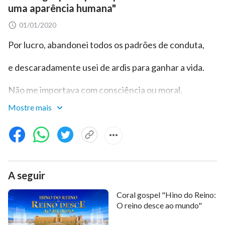
uma aparência humana"
01/01/2020
Por lucro, abandonei todos os padrões de conduta,
e descaradamente usei de ardis para ganhar a vida.
Não me importava com consciência ou moral,
Mostre mais
nada de integridade ou dignidade.
Vivia só para saciar minha luxúria e ganância sempre
crescentes.
Com coração inquieto, lutei em um pântano de
A seguir
pecados,
Coral gospel "Hino do Reino:
O reino desce ao mundo"
sem poder escapar dessa escuridão sem limites.