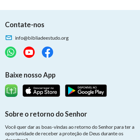
salvação
!
Sou eternamente grato ao amor de Deus e à Sua
Contate-nos
salvação!
info@bibliadeestudo.org
Sou eternamente grato ao amor de Deus e à Sua
salvação!
de “Seguir o Cordeiro e cantar cânticos novos”
Baixe nosso App
Saiba mais:
Vídeos de Música
Músicas Gospel
Sobre o retorno do Senhor
Coral Gospel
Você quer dar as boas-vindas ao retorno do Senhor para ter a
oportunidade de receber a proteção de Deus durante os
Vídeos de Música e de Dança
desastres?