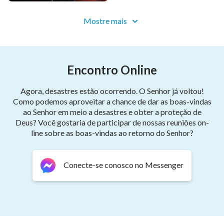
Mostre mais
agora tenho os princípios da conduta humana.
Tudo que faço e digo é pelas palavras de Deus.
Aceitar o escrutínio de Deus em todas as coisas deixa
Encontro Online
meu coração tranquilo e pacífico.
Agora, desastres estão ocorrendo. O Senhor já voltou!
Como podemos aproveitar a chance de dar as boas-vindas
Sem trapaça, sem engano, vivo na luz.
ao Senhor em meio a desastres e obter a proteção de
Deus? Você gostaria de participar de nossas reuniões on-
Com o coração aberto, sou uma pessoa honesta
line sobre as boas-vindas ao retorno do Senhor?
e tenho finalmente uma aparência humana.
Conecte-se conosco no Messenger
O julgamento e o castigo de Deus me salvaram
e me permitiram renascer nas palavras de Deus.
Sou eternamente grato ao amor de Deus e à Sua