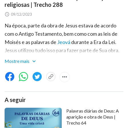
religiosas | Trecho 288
09/12/2023
Na época, parte da obra de Jesus estava de acordo
com o Antigo Testamento, bem como com as leis de
Moisés e as palavras de
Jeová
durante a Era da Lei.
Jesus utilizou tudo isso para fazer parte de Sua obra.
Ele pregou para o povo e ensinou a eles nas
Mostre mais
sinagogas, e Ele empregou as predições dos profetas
no Antigo Testamento para repreender os
fariseus
que estavam em inimizade com Ele, e usou as palavras
nas Escrituras para revelar sua desobediência e,
A seguir
assim, condená-los. Pois eles desprezavam o que
Jesus fizera; em particular, muita da obra de Jesus não
Palavras diárias de Deus: A
estava de acordo com as leis das Escrituras e, além
aparição e obra de Deus |
Trecho 64
disso, o que Ele ensinava era superior às suas próprias