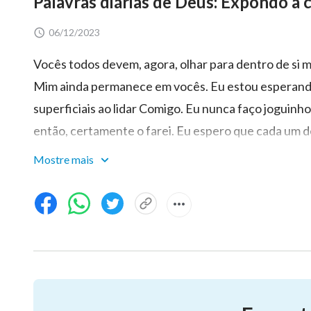
Palavras diárias de Deus: Expondo a
06/12/2023
Vocês todos devem, agora, olhar para dentro de si m
Mim ainda permanece em vocês. Eu estou esperand
superficiais ao lidar Comigo. Eu nunca faço joguinho
então, certamente o farei. Eu espero que cada um de
e não achem que são ficção científica. O que Eu que
Mostre mais
imaginações. Depois, vocês devem responder Minhas 
um servidor, então, pode prestar serviço a Mim com
negatividade? 2. Se descobrir que Eu nunca o aprec
serviço vitalício? 3. Se Eu ainda sou muito frio par
você será capaz de continuar trabalhando para Mim n
Mim, Eu não satisfizer suas exigências mesquinhas
ficará furioso e gritará xingamentos? 5. Se você se