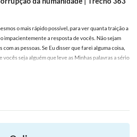
 corrupção da humanidade | Trecho 363
esmos o mais rápido possível, para ver quanta traição a
o impacientemente a resposta de vocês. Não sejam
s com as pessoas. Se Eu disser que farei alguma coisa,
 vocês seja alguém que leve as Minhas palavras a sério
ro é ação concreta da parte de vocês, não suas
perguntas, que são as seguintes: 1. Se você é de fato
 lealdade, sem quaisquer traços de negligência ou
iei, você ainda será capaz de permanecer e prestar-Me
a com você, apesar de você ter despendido muito esforço,
a obscuridade? 4. Se, depois de ter feito gastos por
, você ficará desanimado e decepcionado Comigo ou até
mpre foi muito leal, com muito amor por Mim, mas ainda