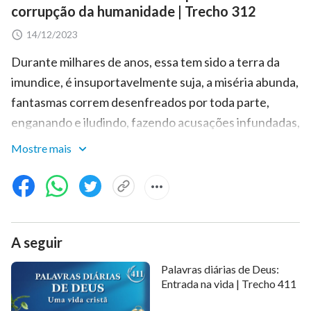
corrupção da humanidade | Trecho 312
14/12/2023
Durante milhares de anos, essa tem sido a terra da
imundice, é insuportavelmente suja, a miséria abunda,
fantasmas correm desenfreados por toda parte,
enganando e iludindo, fazendo acusações infundadas,
sendo impiedosos e viciosos, pisoteando essa cidade
Mostre mais
fantasma e a deixando coberta de cadáveres; o fedor
da decadência cobre a terra e permeia o ar, e é
fortemente vigiada. Quem é capaz de enxergar o
mundo além dos céus? O diabo amarra firmemente
A seguir
todo o corpo do homem, apaga seus olhos e sela seus
lábios com firmeza. O rei dos diabos tem causado
Palavras diárias de Deus:
alvoroço por vários milhares de anos até o dia de hoje,
Entrada na vida | Trecho 411
quando ainda mantém forte vigilância sobre a cidade