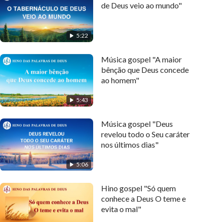
de Deus veio ao mundo"
5:22
Música gospel "A maior
bênção que Deus concede
ao homem"
5:43
Música gospel "Deus
revelou todo o Seu caráter
nos últimos dias"
5:06
Hino gospel "Só quem
conhece a Deus O teme e
evita o mal"