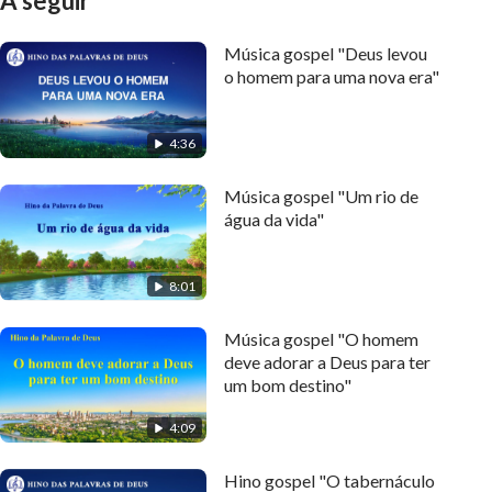
A seguir
Música gospel "Deus levou
o homem para uma nova era"
4:36
Música gospel "Um rio de
água da vida"
8:01
Música gospel "O homem
deve adorar a Deus para ter
um bom destino"
4:09
Hino gospel "O tabernáculo