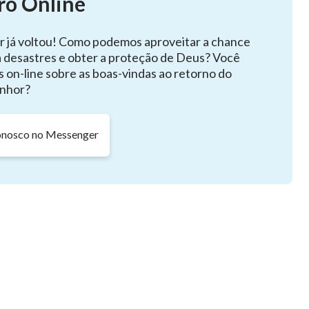
ro Online
rmal.
r já voltou! Como podemos aproveitar a chance
a desastres e obter a proteção de Deus? Você
s on-line sobre as boas-vindas ao retorno do
nhor?
l tudo se constrói.
onosco no Messenger
ãos e irmãs.
atos dignos de Deus.
ua obra sem contestação.
ntenção.