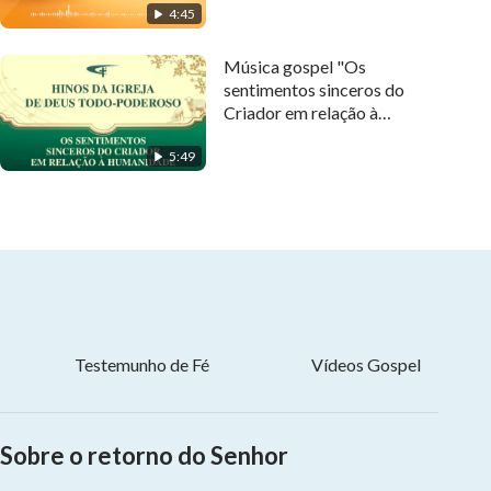
4:45
Música gospel "Os
sentimentos sinceros do
Criador em relação à
humanidade"
5:49
Testemunho de Fé
Vídeos Gospel
Sobre o retorno do Senhor