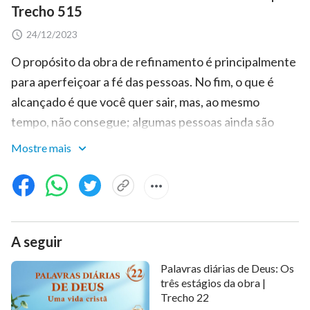
Trecho 515
24/12/2023
O propósito da obra de refinamento é principalmente
para aperfeiçoar a fé das pessoas. No fim, o que é
alcançado é que você quer sair, mas, ao mesmo
tempo, não consegue; algumas pessoas ainda são
capazes de ter fé mesmo quando estão desprovidas
Mostre mais
do menor fiapo de esperança; e as pessoas não têm
mais nenhuma esperança em relação às suas próprias
perspectivas futuras. Somente então é que o
refinamento por Deus terá terminado. O homem
A seguir
ainda não atingiu o estágio de pairar entre a vida e a
morte e não provou a morte, de modo que o processo
Palavras diárias de Deus: Os
de refinamento ainda não terminou. Inclusive aqueles
três estágios da obra |
Trecho 22
que estavam no estágio dos servidores não foram