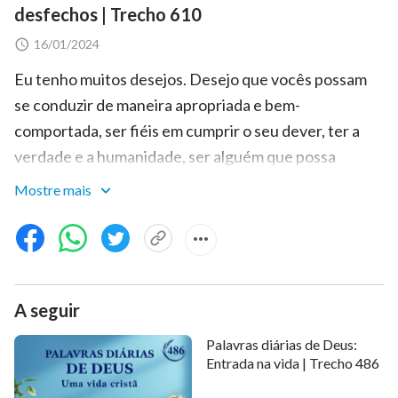
desfechos | Trecho 610
16/01/2024
Eu tenho muitos desejos. Desejo que vocês possam
se conduzir de maneira apropriada e bem-
comportada, ser fiéis em cumprir o seu dever, ter a
verdade e a humanidade, ser alguém que possa
renunciar a tudo e desistir de suas vidas por Deus e
Mostre mais
assim por diante. Todas essas esperanças originam-se
de suas insuficiências, de sua corrupção e de sua
desobediência. Se cada uma das conversas que tive
com vocês não foi bastante para atrair a sua atenção,
A seguir
então, provavelmente, tudo o que posso fazer é não
dizer mais nada. Mas você entende os resultados
Palavras diárias de Deus:
disso. Eu jamais descanso, então, se não falar, farei
Entrada na vida | Trecho 486
algo para as pessoas verem. Eu poderia fazer a língua