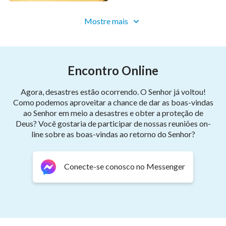
os princípios de Minha obra e para os decretos
administrativos que Eu estabeleci. Portanto, exorto
Mostre mais
cada um de vocês a que acumulem alguma virtude,
parem de fazer tanto mal e prestem atenção às
Minhas exigências em seus momentos de lazer. Então,
Encontro Online
Me sentirei alegre. Se você fosse contribuir (ou doar)
para a verdade com um milésimo do esforço que você
Agora, desastres estão ocorrendo. O Senhor já voltou!
Como podemos aproveitar a chance de dar as boas-vindas
coloca na carne, então, Eu digo que você não teria
ao Senhor em meio a desastres e obter a proteção de
transgressões e bocas podres com frequência. Isso
Deus? Você gostaria de participar de nossas reuniões on-
não é óbvio?
line sobre as boas-vindas ao retorno do Senhor?
Quanto mais forem as suas transgressões, menores
Conecte-se conosco no Messenger
serão suas chances de ganhar um bom destino. Em
contrapartida, quanto menos forem as suas
transgressões, maiores as chances de você ser
louvado por Deus. Se suas transgressões