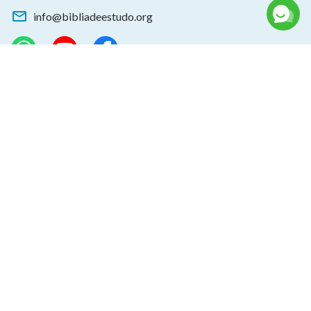
info@bibliadeestudo.org
Baixe nosso App
Sobre o retorno do Senhor
Você quer dar as boas-vindas ao retorno do Senhor para ter a
oportunidade de receber a proteção de Deus durante os
desastres?
Conecte-se conosco no Messenger