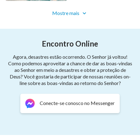
A voz de Deus se espalha pela terra.
Mostre mais
Para os escolhidos mais palavras Ele tem.
Como um trovão que treme montanhas e rios,
Encontro Online
Ele fala a todo o universo e humanidade.
Suas palavras se tornam tesouro do homem.
Agora, desastres estão ocorrendo. O Senhor já voltou!
Como podemos aproveitar a chance de dar as boas-vindas
ao Senhor em meio a desastres e obter a proteção de
Suas palavras são prezadas por todos.
Deus? Você gostaria de participar de nossas reuniões on-
line sobre as boas-vindas ao retorno do Senhor?
Raios brilham do Oriente ao Ocidente.
As
palavras de Deus
são irresistíveis.
Conecte-se conosco no Messenger
As palavras de Deus são insondáveis e alegrias.
Todos se alegram e celebram Sua vinda como um bebê
recém-nascido.