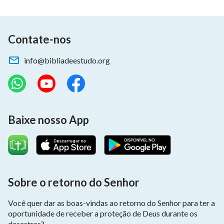
A voz de Deus atrai as pessoas a Ele.
Contate-nos
Deus entra formalmente entre os homens.
info@bibliadeestudo.org
Todos se reúnem para adorá-Lo.
Pela Sua glória e as palavras que Deus dá,
diante Dele todos vêm e veem o relâmpago do
Baixe nosso App
Oriente.
III
Deus desceu no “Monte das Oliveiras” no Oriente.
Sobre o retorno do Senhor
Há tempos nessa terra, não como Filho dos judeus.
Você quer dar as boas-vindas ao retorno do Senhor para ter a
Ele é o Relâmpago do Oriente,
oportunidade de receber a proteção de Deus durante os
desastres?