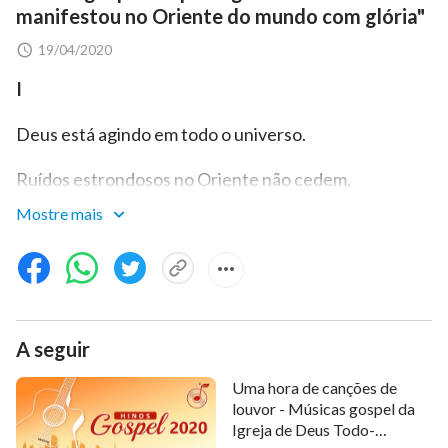
manifestou no Oriente do mundo com glória"
19/04/2020
I
Deus está agindo em todo o universo.
Ruídos estrondosos no Oriente não cedem,
Mostre mais
tremendo todas nações e denominações.
É a voz de Deus que trouxe todos ao presente.
É a voz de Deus que todos conquistará.
A seguir
Entram no fluxo e se submetem a Ele.
Uma hora de canções de
Há muito tempo, Deus reouve a glória da terra,
louvor - Músicas gospel da
Igreja de Deus Todo-