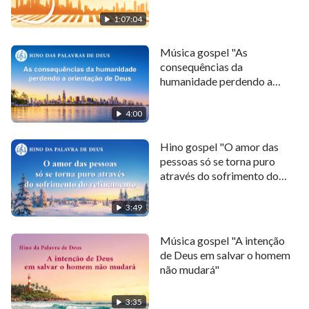
e do Oriente Ele a reenviou.
Poderoso
1:07:04
Quem não quer ver a glória de Deus?
Música gospel "As
Quem não espera ansioso Seu retorno?
consequências da
humanidade perdendo a
Quem não tem sede de Sua reaparição?
orientação de Deus"
4:00
Quem não sente falta de toda Sua beleza?
Hino gospel "O amor das
Quem não viria pra a luz?
pessoas só se torna puro
através do sofrimento do
Quem não veria a riqueza de Canaã?
refinamento"
3:49
Quem não anseia a volta do Redentor?
Música gospel "A intenção
Quem não O admira? Ele é onipotente.
de Deus em salvar o homem
não mudará"
II
3:35